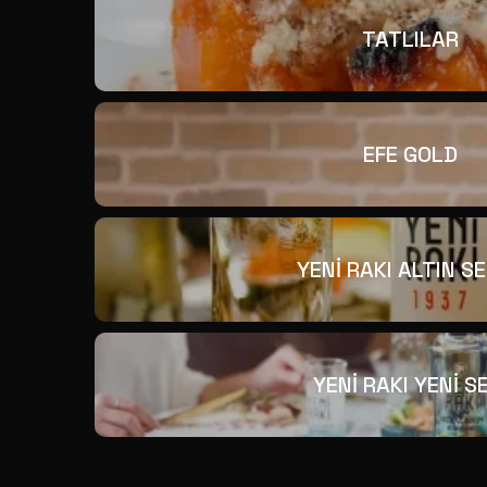
TATLILAR
EFE GOLD
YENİ RAKI ALTIN SE
YENİ RAKI YENİ SE