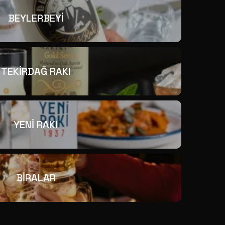
BEYLERBEYİ
TEKİRDAĞ RAKI
YENİ RAKI
BİRALAR