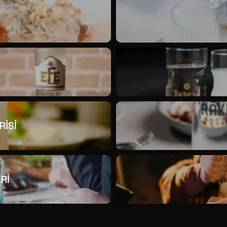
RİSİ
Rİ