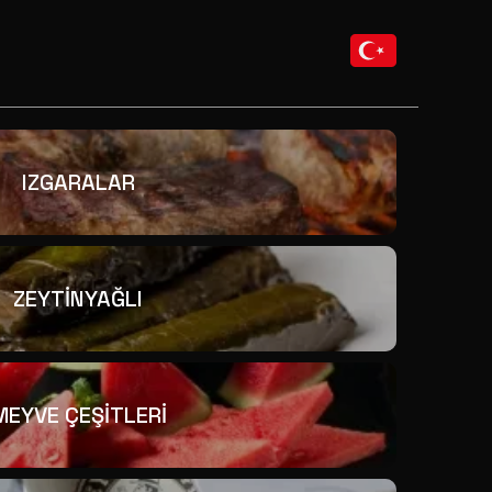
IZGARALAR
ZEYTİNYAĞLI
MEYVE ÇEŞİTLERİ