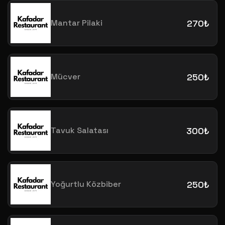
Mantar Pilaki
270₺
Mücver
250₺
Tavuk Salatası
300₺
Yoğurtlu Közbiber
250₺