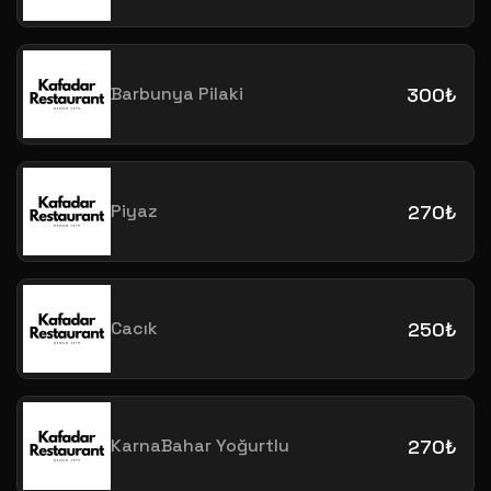
Barbunya Pilaki
300₺
Piyaz
270₺
Cacık
250₺
KarnaBahar Yoğurtlu
270₺