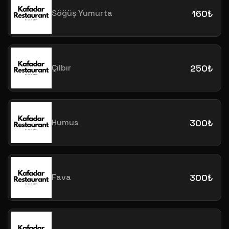
Söğüş Yumurta
160₺
Çılbır
250₺
Humus
300₺
Fava
300₺