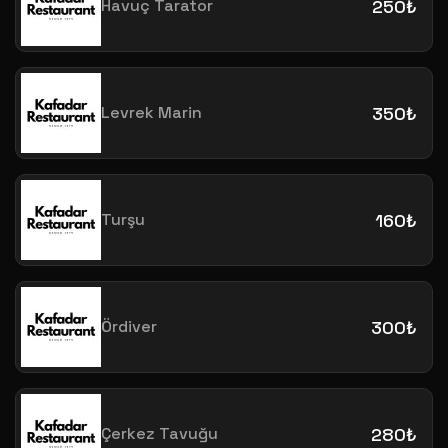
Havuç Tarator
250₺
Levrek Marin
350₺
Turşu
160₺
Ördiver
300₺
Çerkez Tavuğu
280₺