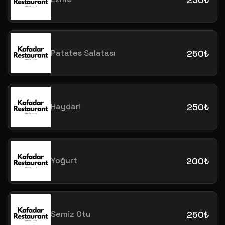
Patates Salatası
250₺
Haydari
250₺
Yoğurt
200₺
Semiz Otu
250₺