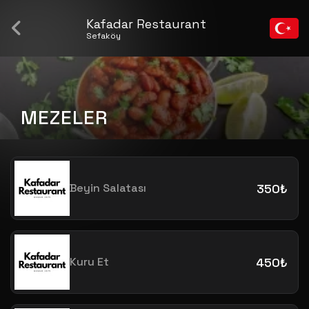
Kafadar Restaurant
Sefaköy
MEZELER
Beyin Salatası
350₺
Kuru Et
450₺