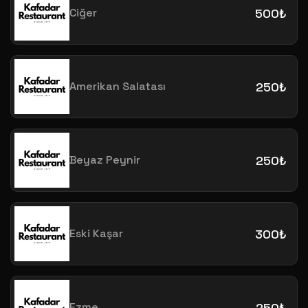
Ciğer
500₺
Amerikan Salatası
250₺
Beyaz Peynir
250₺
Eski Kaşar
300₺
Ezme
250₺