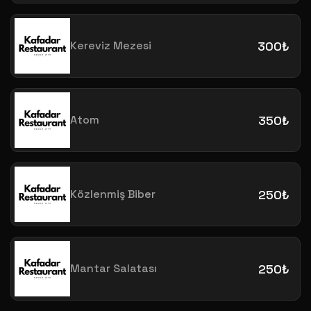
Kereviz Mezesi
300₺
Atom
350₺
Közlenmiş Biber
250₺
Mantar Salatası
250₺