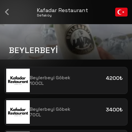
Kafadar Restaurant
Sefaköy
BEYLERBEYİ
Beylerbeyi Göbek
4200₺
100CL
Beylerbeyi Göbek
3400₺
70CL