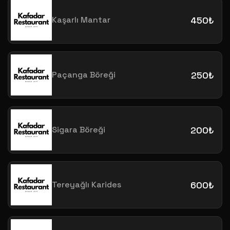
Kaşarlı Mantar
450₺
Paçanga Böreği
250₺
Sigara Böreği
200₺
Tereyağlı Karides
600₺