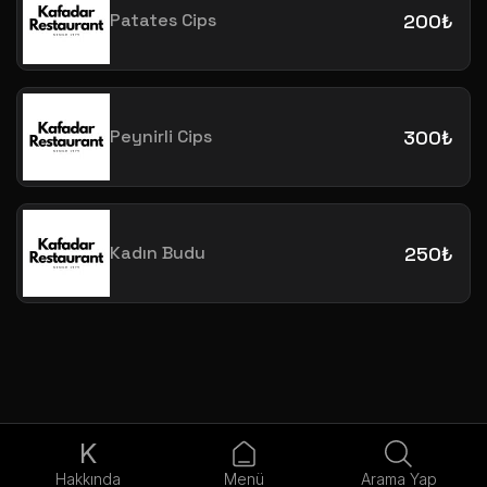
Patates Cips
200₺
Peynirli Cips
300₺
Kadın Budu
250₺
K
Hakkında
Menü
Arama Yap