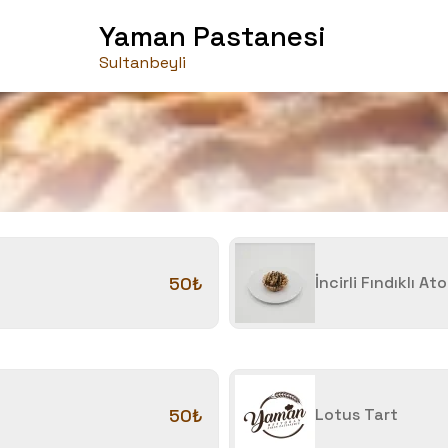
Yaman Pastanesi
Sultanbeyli
50₺
İncirli Fındıklı At
50₺
Lotus Tart