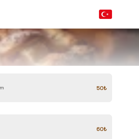
om
50₺
60₺