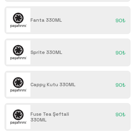
Fanta 330ML
90₺
Sprite 330ML
90₺
Cappy Kutu 330ML
90₺
Fuse Tea Şeftali
90₺
330ML