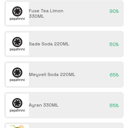
Fuse Tea Limon
90₺
330ML
Sade Soda 220ML
60₺
Meyveli Soda 220ML
65₺
Ayran 330ML
85₺