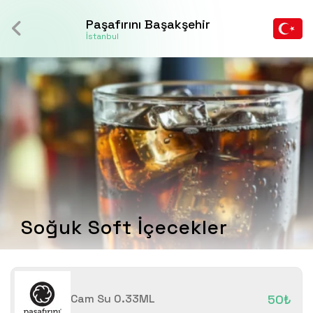
Paşafırını Başakşehir
İstanbul
Soğuk Soft İçecekler
Cam Su 0.33ML
50₺