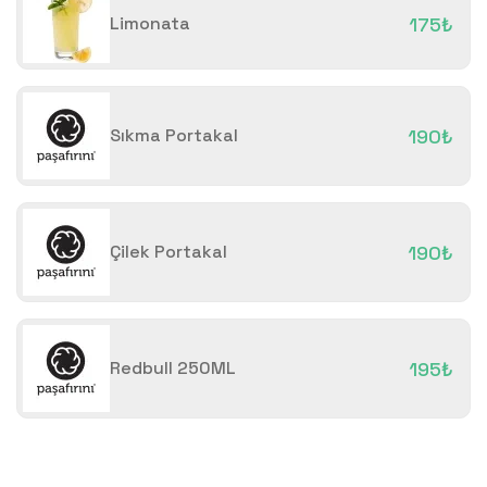
Limonata
175₺
Sıkma Portakal
190₺
Çilek Portakal
190₺
Redbull 250ML
195₺