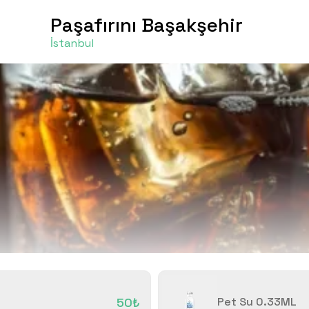
Paşafırını Başakşehir
İstanbul
50₺
Pet Su 0.33ML