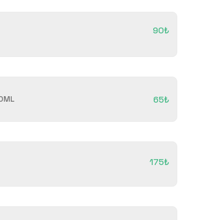
90₺
20ML
65₺
175₺