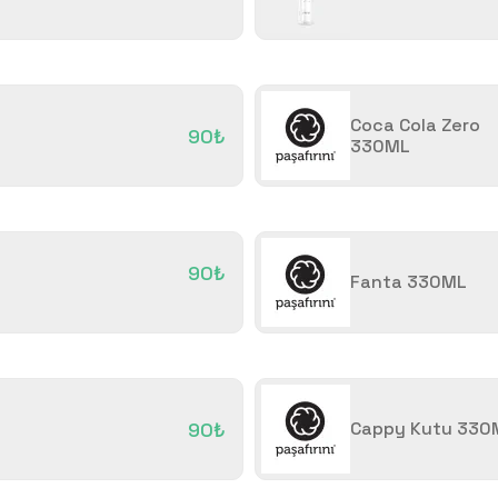
Coca Cola Zero
90₺
330ML
90₺
Fanta 330ML
90₺
Cappy Kutu 330