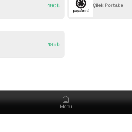
190₺
Çilek Portakal
195₺
Menu