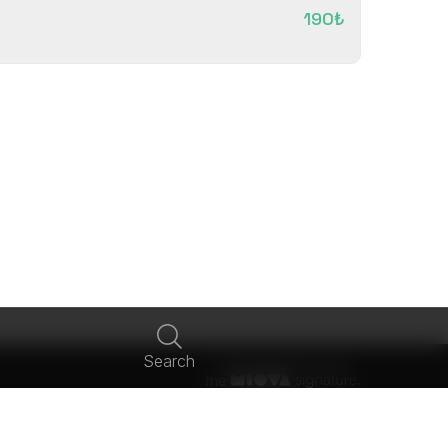
190₺
Search