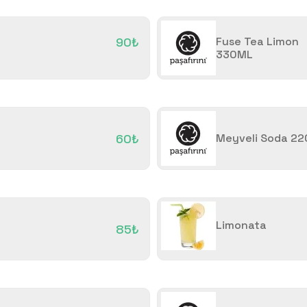
90₺
Fuse Tea Limon
330ML
60₺
Meyveli Soda 2
Limonata
85₺