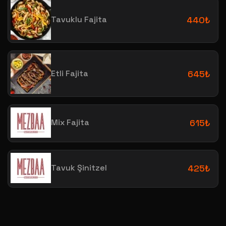
Tavuklu Fajita
440₺
Etli Fajita
645₺
Mix Fajita
615₺
Tavuk Şinitzel
425₺