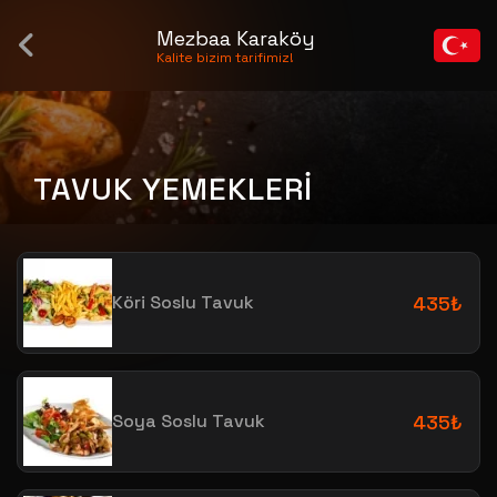
Mezbaa Karaköy
Kalite bizim tarifimiz!
TAVUK YEMEKLERİ
Köri Soslu Tavuk
435₺
Soya Soslu Tavuk
435₺