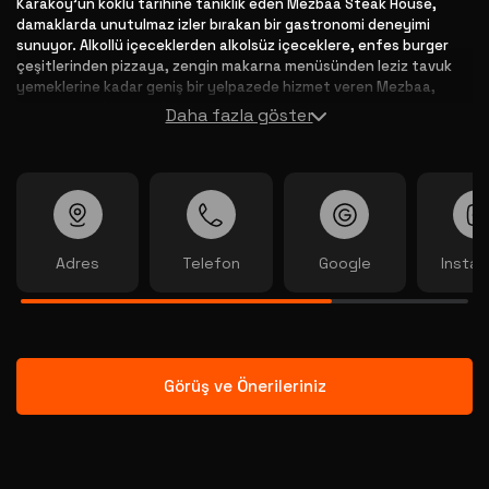
Karaköy'ün köklü tarihine tanıklık eden Mezbaa Steak House,
damaklarda unutulmaz izler bırakan bir gastronomi deneyimi
sunuyor. Alkollü içeceklerden alkolsüz içeceklere, enfes burger
çeşitlerinden pizzaya, zengin makarna menüsünden leziz tavuk
yemeklerine kadar geniş bir yelpazede hizmet veren Mezbaa,
lezzetin sınırlarını zorluyor.
Daha fazla göster
Her bir tabak, özenle seçilmiş malzemelerle hazırlanarak sofralara
sunuluyor. Mezbaa Steak House, etin mükemmel pişirilmiş
hallerinden tutun da zengin menüsündeki diğer lezzetlere kadar,
konuklarına lezzet dolu bir serüven vaat ediyor. Karaköy'ün en
eski işletmelerinden biri olarak, Mezbaa Steak House, sadece
yemek değil, aynı zamanda tarihi ve lezzeti bir araya getirerek
Adres
Telefon
Google
Insta
unutulmaz bir deneyim sunuyor.
Görüş ve Önerileriniz