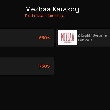
Mezbaa Karaköy
Kalite bizim tarifimiz!
2 Kişilik Serpme
650₺
Kahvaltı
750₺