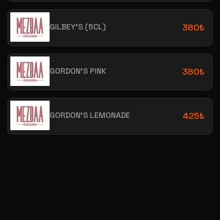
GILBEY’S (5CL)
380₺
GORDON’S PINK
380₺
GORDON’S LEMONADE
425₺