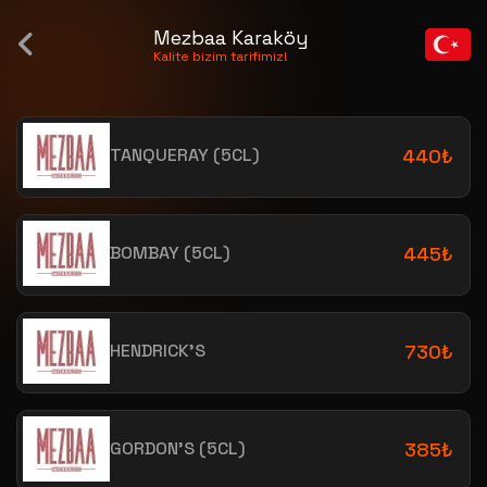
Mezbaa Karaköy
CİNLER / GİNS
Kalite bizim tarifimiz!
TANQUERAY (5CL)
440₺
BOMBAY (5CL)
445₺
HENDRICK’S
730₺
GORDON’S (5CL)
385₺