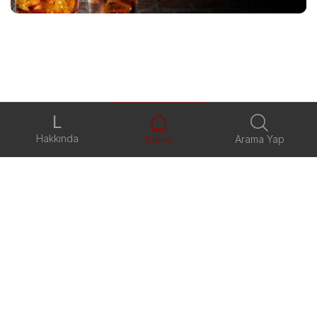
L
Hakkında
Menü
Arama Yap
Son Fiyat Değişikliği Tarihi: 02.07.2026
Fiyatlarımıza KDV Dahildir.