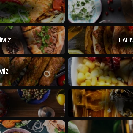
İMİZ
LAHM
MİZ