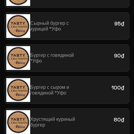
Сырный бургер с
95₫
курицей "Уфо
Бургер с говядиной
90₫
"Уфо
Бургер с сыром и
100₫
говядиной "Уфо
Хрустящий куриный
80₫
бургер