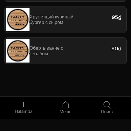
Хрустящий куриный
95₫
бургер с сыром
Обертывание с
90₫
кебабом
T
Hakkında
Меню
Поиск