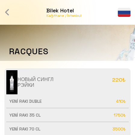
Bilek Hotel
Kağıthane / İstanbul
RACQUES
НОВЫЙ СИНГЛ
220₺
РЭЙКИ
YENİ RAKI DUBLE
410₺
YENİ RAKI 35 CL
1750₺
YENİ RAKI 70 CL
3500₺