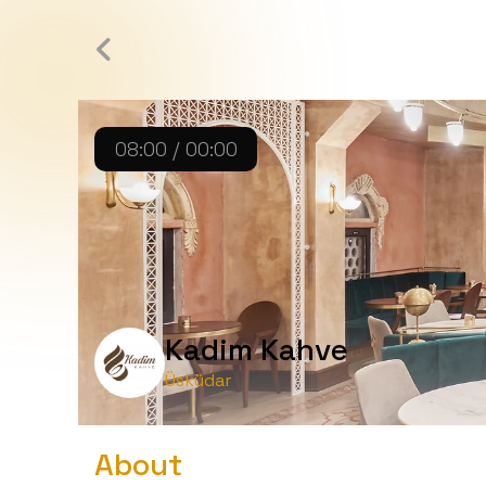
08:00 / 00:00
Kadim Kahve
Üsküdar
About