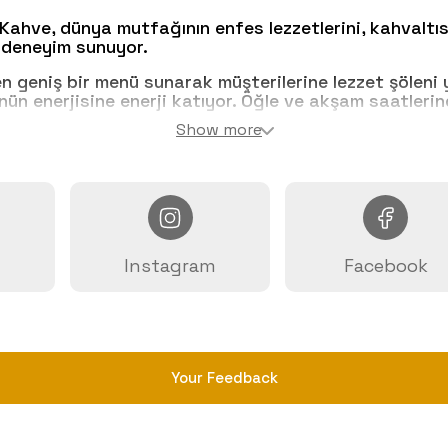
hve, dünya mutfağının enfes lezzetlerini, kahvaltısı
 deneyim sunuyor.
geniş bir menü sunarak müşterilerine lezzet şöleni y
ünün enerjisine enerji katıyor. Öğle ve akşam saatler
Show more
dece lezzetin değil aynı zamanda atmosferin de tadın
 Kahve, geleneksel lezzetlere modern bir dokunuşla si
Instagram
Facebook
Your Feedback