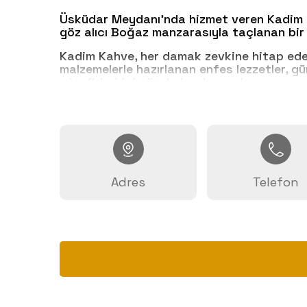
Üsküdar Meydanı'nda hizmet veren Kadim Ka
göz alıcı Boğaz manzarasıyla taçlanan bir
Kadim Kahve, her damak zevkine hitap eden 
malzemelerle hazırlanan enfes lezzetler, g
misafirleri için özel olarak sunuluyor.
Boğaz manzaralı terasıyla Kadim Kahve, sa
00:00 saatleri arasında hizmet veren Kadim
Adres
Telefon