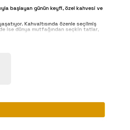
yla başlayan günün keyfi, özel kahvesi ve
aşatıyor. Kahvaltısında özenle seçilmiş
inde ise dünya mutfağından seçkin tatlar,
ı çıkarmak isteyenleri ağırlıyor. 08:00-
zleri bekliyor.