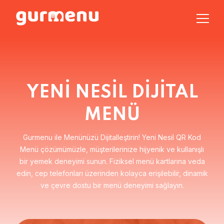
YENİ NESİL DİJİTAL
MENÜ
Gurmenu ile Menünüzü Dijitalleştirin! Yeni Nesil QR Kod
Menü çözümümüzle, müşterilerinize hijyenik ve kullanışlı
bir yemek deneyimi sunun. Fiziksel menü kartlarına veda
edin, cep telefonları üzerinden kolayca erişilebilir, dinamik
ve çevre dostu bir menü deneyimi sağlayın.