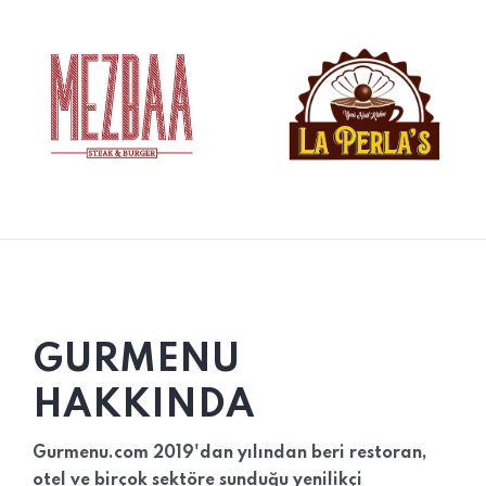
GURMENU
HAKKINDA
Gurmenu.com 2019'dan yılından beri restoran,
otel ve birçok sektöre sunduğu yenilikçi