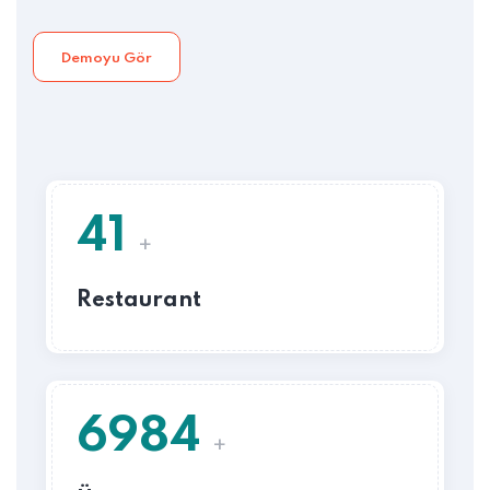
Demoyu Gör
41
+
Restaurant
6984
+