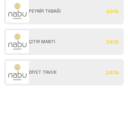
PEYNİR TABAĞI
420₺
ÇITIR MANTI
240₺
DİYET TAVUK
240₺