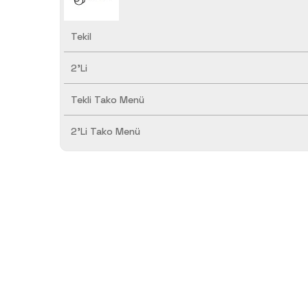
Tekil
2'Li
Tekli Tako Menü
2'Li Tako Menü