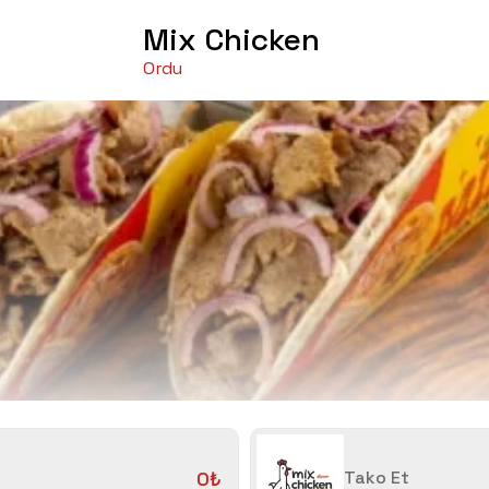
Mix Chicken
Ordu
0₺
Tako Et