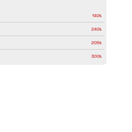
140₺
240₺
205₺
300₺