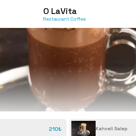
O LaVita
Restaurant Coffee
210₺
Kahveli Salep