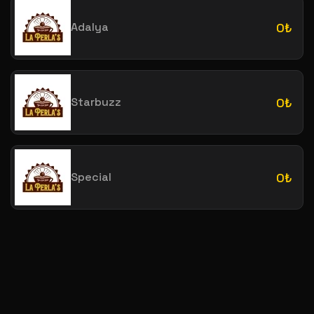
Adalya
0₺
Starbuzz
0₺
Special
0₺