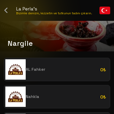
La Perla's
Bizimle denizin, lezzetin ve tutkunun tadını çıkarın.
Nargile
AL Fahker
0₺
Nahkla
0₺