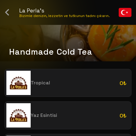
La Perla's
Bizimle denizin, lezzetin ve tutkunun tadını çıkarın.
Handmade Cold Tea
Tropical
0₺
Yaz Esintisi
0₺