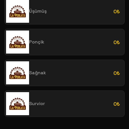
Üşümüş
0₺
Ponçik
0₺
Sağnak
0₺
Survior
0₺