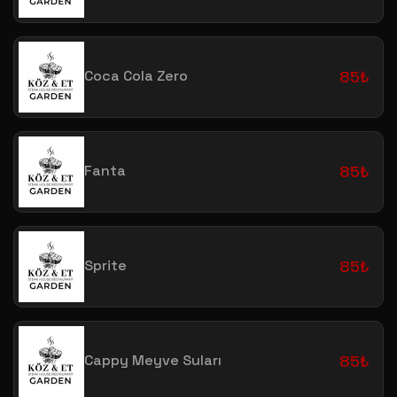
Coca Cola Zero
85₺
Fanta
85₺
Sprite
85₺
Cappy Meyve Suları
85₺