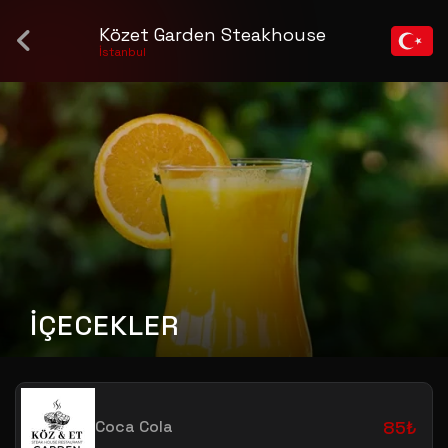
Közet Garden Steakhouse
İstanbul
İÇECEKLER
Coca Cola
85₺