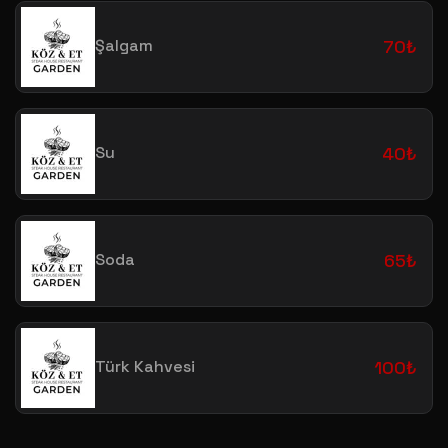
Şalgam
70₺
Su
40₺
Soda
65₺
Türk Kahvesi
100₺