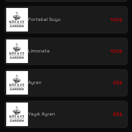
Portakal Suyu
140₺
Limonata
100₺
Ayran
65₺
Yayık Ayran
85₺