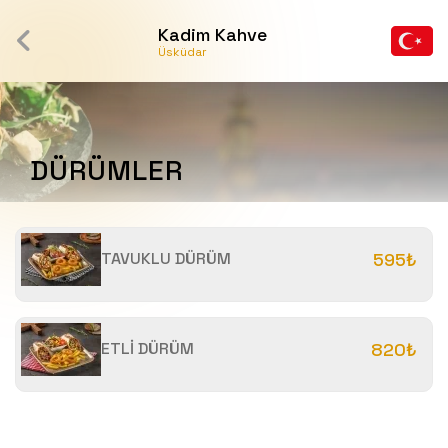
Kadim Kahve
Üsküdar
DÜRÜMLER
TAVUKLU DÜRÜM
595₺
ETLİ DÜRÜM
820₺