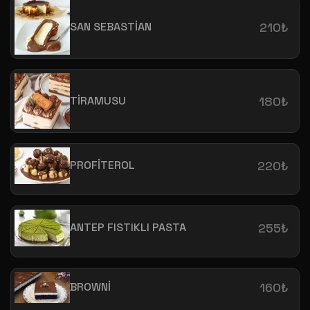
SAN SEBASTİAN
210₺
TİRAMUSU
180₺
PROFİTEROL
220₺
ANTEP FISTIKLI PASTA
255₺
BROWNİ
160₺