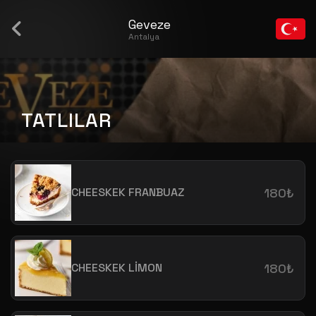
Geveze
Antalya
TATLILAR
CHEESKEK FRANBUAZ
180₺
CHEESKEK LİMON
180₺