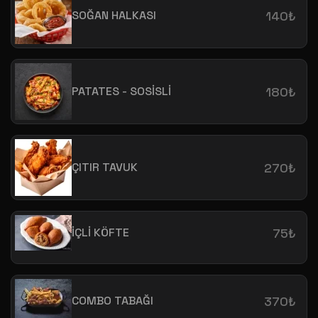
SOĞAN HALKASI
140₺
PATATES - SOSİSLİ
180₺
ÇITIR TAVUK
270₺
İÇLİ KÖFTE
75₺
COMBO TABAĞI
370₺