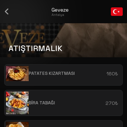
Geveze
Antalya
ATIŞTIRMALIK
PATATES KIZARTMASI
160₺
BİRA TABAĞI
270₺