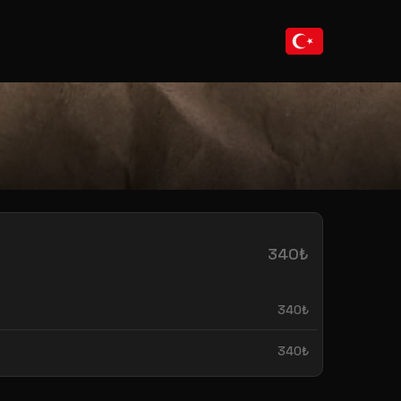
340₺
340₺
340₺