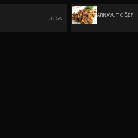
ARNAVUT CİĞER
365₺