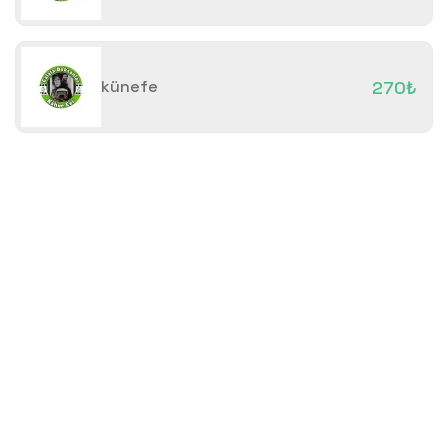
künefe
270₺