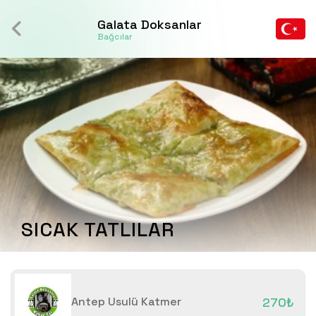
Galata Doksanlar
Bağcılar
SICAK TATLILAR
Antep Usulü Katmer
270₺