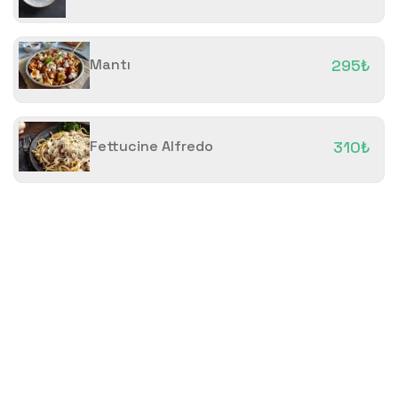
Mantı
295₺
Fettucine Alfredo
310₺