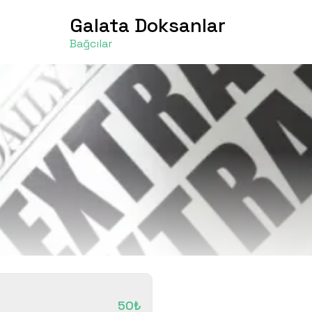
Galata Doksanlar
Bağcılar
50₺