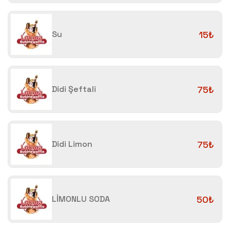
Su
15₺
Didi Şeftali
75₺
Didi Limon
75₺
LİMONLU SODA
50₺