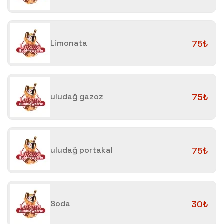
Limonata
75₺
uludağ gazoz
75₺
uludağ portakal
75₺
Soda
30₺