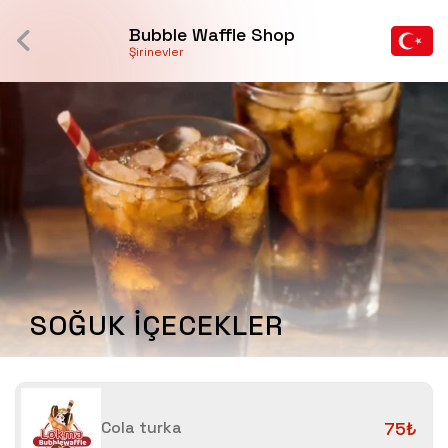
Bubble Waffle Shop
Şirinevler
SOĞUK İÇECEKLER
Cola turka
75₺