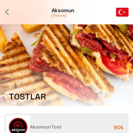
Aksomun
(Torium)
TOSTLAR
AksomunTost
90₺