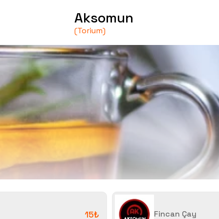
Aksomun
(Torium)
15₺
Fincan Çay