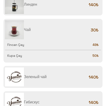
Линден
140₺
Чай
30₺
Fincan Çay
49₺
Kupa Çay
50₺
Зеленый чай
140₺
Гибискус
140₺