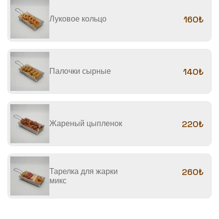
Луковое кольцо
160₺
Палочки сырные
140₺
Жареный цыпленок
220₺
Тарелка для жарки
260₺
микс