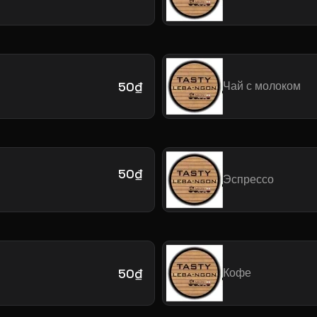
50₫
Чай с молоком
50₫
Эспрессо
50₫
Кофе