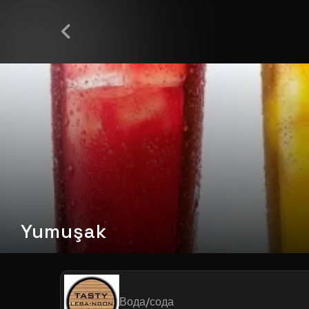
Yumuşak
Вода/сода