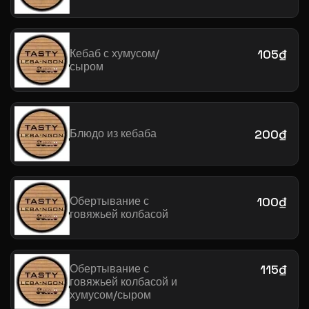
Кебаб с хумусом/
105₫
сыром
Блюдо из кебаба
200₫
Обертывание с
100₫
говяжьей колбасой
Обертывание с
115₫
говяжьей колбасой и
хумусом/сыром