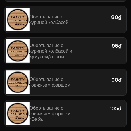
Обертывание с
80₫
куриной колбасой
Обертывание с
95₫
куриной колбасой и
хумусом/сыром
Обертывание с
90₫
говяжьим фаршем
Обертывание с
105₫
говяжьим фаршем
"Баба