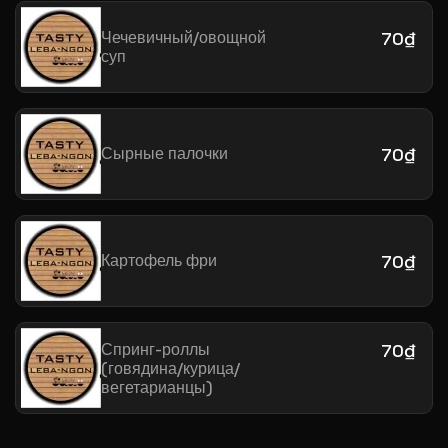
Чечевичный/овощной
70₫
суп
Сырные палочки
70₫
Картофель фри
70₫
Спринг-роллы
70₫
(говядина/курица/
вегетарианцы)