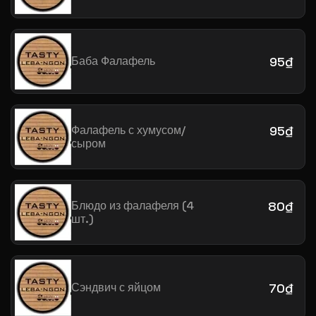
Баба Фалафель
95₫
Фалафель с хумусом/
95₫
сыром
Блюдо из фалафеля (4
80₫
шт.)
Сэндвич с яйцом
70₫