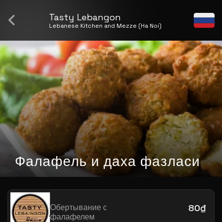
Tasty Lebangon
Lebanese Kitchen and Mezze (Ha Noi)
Фалафель и даха фазласи
Обертывание с
80₫
фалафелем