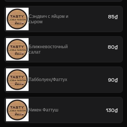
Сэндвич с яйцом и
85₫
сыром
Ближневосточный
80₫
салат
Табболуех/Фаттух
90₫
Чикен Фаттуш
130₫