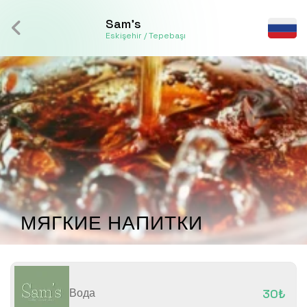
Sam's
Eskişehir / Tepebaşı
МЯГКИЕ НАПИТКИ
Вода
30₺