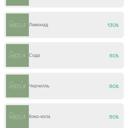
Лимонад
130₺
Сода
60₺
Черчилль
80₺
Кока-кола
80₺