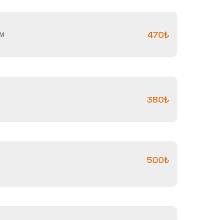
ом
470₺
380₺
500₺