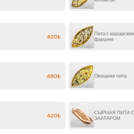
Пита с кашарски
420₺
фаршем
480₺
Овощная пита
СЫРНАЯ ПИТА 
420₺
ЗААТАРОМ