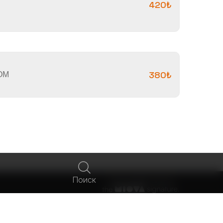
420₺
ОМ
380₺
Поиск