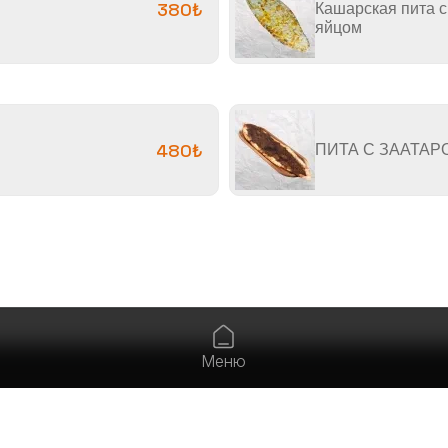
380₺
Кашарская пита с
яйцом
480₺
ПИТА С ЗААТАР
Меню