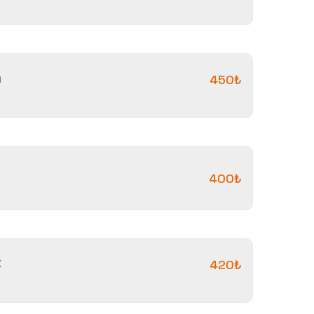
м
450₺
400₺
С
420₺