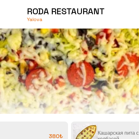
RODA RESTAURANT
Yalova
Кашарская пита с
380₺
колбасой