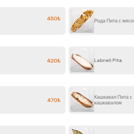
450₺
Рода Пита с мяс
420₺
Labneli Pita
Кашкавал Пита с
470₺
кашкавалом