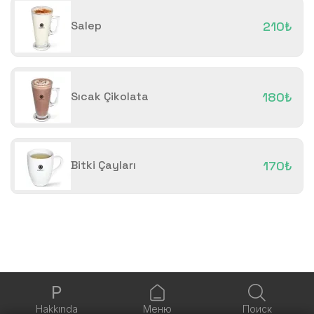
Salep
210₺
Sıcak Çikolata
180₺
Bitki Çayları
170₺
P
Hakkında
Меню
Поиск