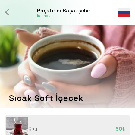
Paşafırını Başakşehir
İstanbul
Sıcak Soft İçecek
Çay
60₺