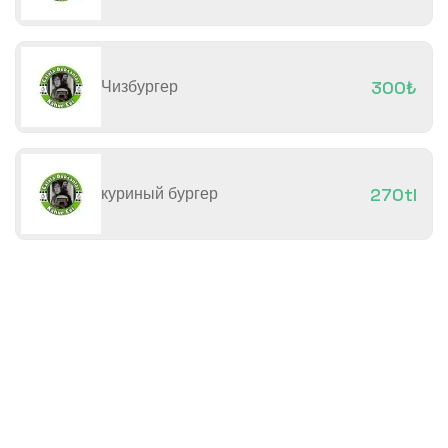
Чизбургер
300₺
куриный бургер
270tl