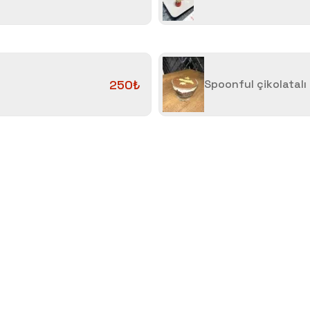
250₺
Spoonful çikolatalı