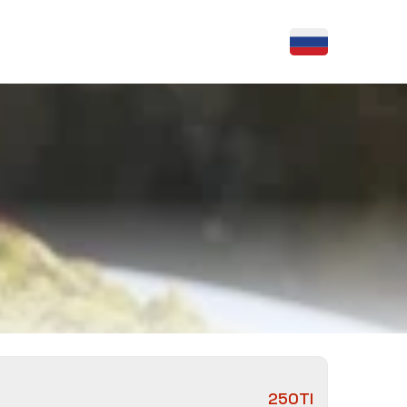
250Tl