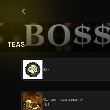
TEAS
Чай
Жасминовый зеленый
чай