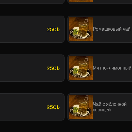
250₺
Ромашковый чай
250₺
Мятно-лимонный
Чай с яблочной
250₺
корицей