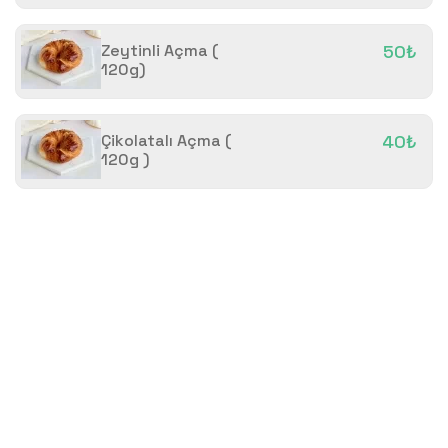
Zeytinli Açma (
50₺
120g)
Çikolatalı Açma (
40₺
120g )