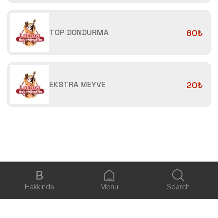
TOP DONDURMA
60₺
EKSTRA MEYVE
20₺
B
Hakkında
Menu
Search