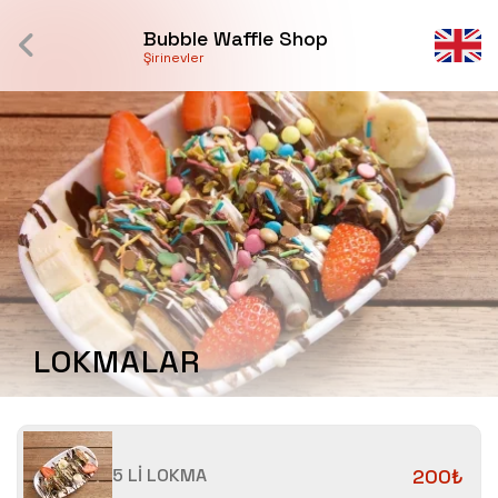
Bubble Waffle Shop
Şirinevler
LOKMALAR
5 Lİ LOKMA
200₺